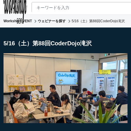
Workship EVENT
ウェビナーを探す
5/16（土）第88回CoderDojo滝沢
新着ウェビナー
求人検索
5/16（土）第88回CoderDojo滝沢
マガジン
コワーキング