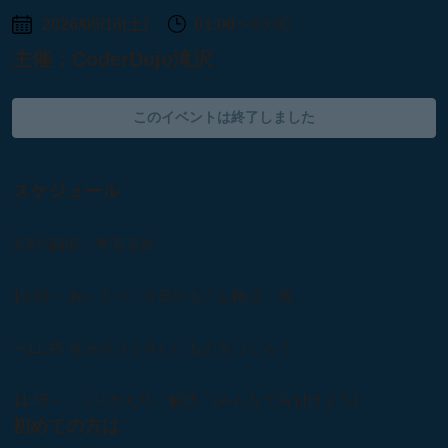
2026/05/16(土)
01:00
〜03:00
主催：
CoderDojo滝沢
このイベントは終了しました
スケジュール
9:30~開場、準備開始
10:00～ あいさつ、今日やること確認 他
〜11:45 自分のつくりたいものをつくろう
11:45～ ふりかえり、解散 (みんなで片付けよう)
初めての方は