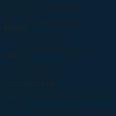
初参加の場合は、下記のCoderDojo Japanのサイトやスライド
資料等を予め参照ください。
ガイダンス ：[
https://coderdojo.jp/#welcome
]
参加対象者
小学生〜中学生、高校生とその保護者
※小学生以下の参加者は保護者の同伴必須となります。
持ち物
PCやタブレット等は各自で持ち込みください。
ない人には貸出が可能です。
CoderDojo滝沢できる事
CoderDojo滝沢は主にScratch、micro:bit、Viscuitを使って活動
しています。
自分で用意した環境（例:マインクラフト）や持ち込みしたもの