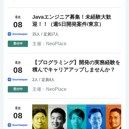
Javaエンジニア募集！未経験大歓
8
月
08
迎！！（週5日開発案件/東京）
15人 / 定員17人
主催：
NeoPlace
【プログラミング】開発の実務経験を
8
月
08
積んでキャリアアップしませんか？
2人 / 定員4人
主催：
NeoPlace
8
月
08