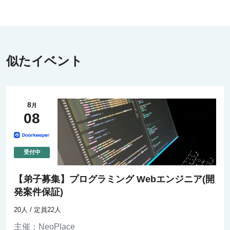
似たイベント
8
月
08
【弟子募集】プログラミング Webエンジニア(開
発案件保証)
20人 / 定員22人
主催：
NeoPlace