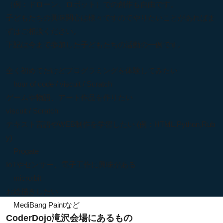
（例：ドローン、ロボット）での創作も自由です。
子どもたちの興味関心は様々ですのでやりたいことがあればま
ずはご相談ください。
下記は今まで参加した子どもたちの活動の一例です。
全く初めてだけどプログラミングを体験してみたい
hour of code / viscuit / Scratch
ゲームや物語、アート作品を作りたい
viscuit / Scratch
テキスト言語やWEB制作を学習したい (例：HTML,Python,Rub
y)
Progate
IoTやセンサー、電子工作に興味がある
micro:bit
お絵描きしたい
MediBang Paintなど
CoderDojo滝沢会場にあるもの