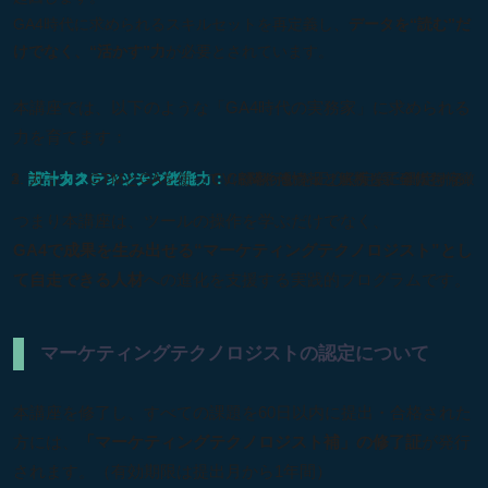
GA4時代に求められるスキルセットを再定義し、
データを“読む”だ
けでなく、“活かす”力
が必要とされています。
本講座では、以下のような「GA4時代の実務家」に求められる
力を育てます：
データクレンジング能力：
CVに関わるウェブ解析を正確に行う力
データスティッチング能力：
CRMや他情報と連携して全体を俯瞰する力
設計力：
GTMとGAを使って、顧客行動を正しく定義・測定する力
つまり本講座は、ツールの操作を学ぶだけでなく、
GA4で成果を生み出せる“マーケティングテクノロジスト”とし
て自走できる人材
への進化を支援する実践的プログラムです。
マーケティングテクノロジストの認定について
本講座を修了し、すべての課題を60日以内に提出・合格された
方には、
「マーケティングテクノロジスト補」の修了証
が発行
されます。（有効期限は提出月から1年間）