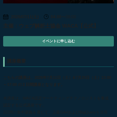
2026/07/11(土)
04:00
〜08:00
主催：
ウェブ解析士協会 WACA【公式】
イベントに申し込む
講座概要
こちらの講座は、2026年7月11日（土）&7月25日（土）13:00
～17:00 の２日間講座となります。
本講座は、WACA認定マーケティングテクノロジストを養成・
認定する公式講座です。
2日間の集中講義を通じて、上級GA4およびBigQueryを活用