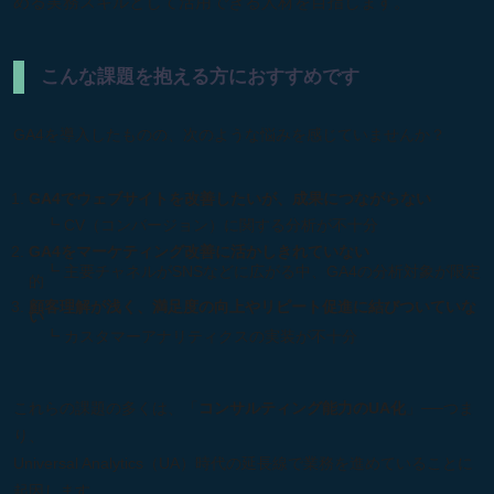
める実務スキルとして活用できる人材を目指します。
こんな課題を抱える方におすすめです
GA4を導入したものの、次のような悩みを感じていませんか？
GA4でウェブサイトを改善したいが、成果につながらない
┗ CV（コンバージョン）に関する分析が不十分
GA4をマーケティング改善に活かしきれていない
┗ 主要チャネルがSNSなどに広がる中、GA4の分析対象が限定
的
顧客理解が浅く、満足度の向上やリピート促進に結びついていな
い
┗ カスタマーアナリティクスの実装が不十分
これらの課題の多くは、「
コンサルティング能力のUA化
」──つま
り、
Universal Analytics（UA）時代の延長線で業務を進めていることに
起因します。