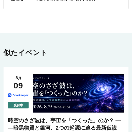
似たイベント
8
月
09
時空のさざ波は、宇宙を「つくった」のか？ ―
―暗黒物質と銀河、2つの起源に迫る最新仮説