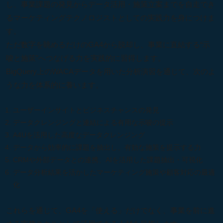
し、事業課題の発見からデータ活用・施策立案までを自走でき
るマーケティングテクノロジストとしての実践力を身につけま
す。
ただ数字を眺めるだけのGA4から脱却し、事業に直結する“示
唆と施策”へつなげる力を実践的に習得します。
BigQuery上のWACAデータを用いた分析演習を通じて、次のよ
うな力を体系的に養います。
ユーザーインサイトとビジネスチャンスの発見
データクレンジングと連結による有用な示唆の提示
A4Uを活用した高度なデータクレンジング
データから効率的に課題を抽出し、有効な施策を提示する力
CRMや外部データとの連携、AIを活用した課題抽出・可視化
データ分析結果を活かしたマーケティング施策や顧客対応の最適
化
これらを通じて、GA4を「使える」だけでなく、事業を前に進