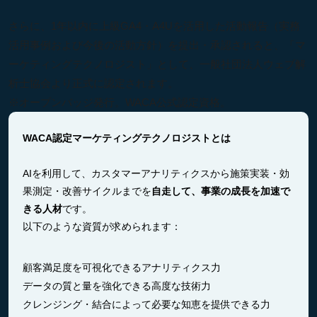
さらに、1年以内に上級GA4・A4Uを活用した活動報告（実務
活用事例および今後の活動方針）を提出・承認されると、「マ
ーケティングテクノロジスト」として、一般社団法人ウェブ解
析士協会より正式に認定されます。
※オープンバッジ発行。WACA公式認定資格。
WACA認定マーケティングテクノロジストとは
AIを利用して、カスタマーアナリティクスから施策実装・効
果測定・改善サイクルまでを
自走して、事業の成長を加速で
きる人材
です。
以下のような資質が求められます：
顧客満足度を可視化できるアナリティクス力
データの質と量を強化できる高度な技術力
クレンジング・結合によって必要な知恵を提供できる力