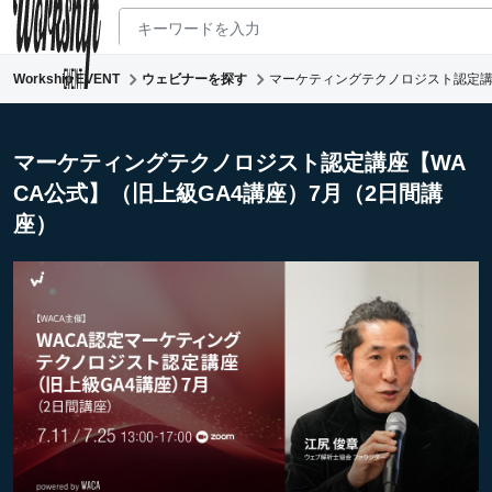
Workship EVENT
ウェビナーを探す
マーケティングテクノロジスト認定講座
新着ウェビナー
求人検索
マーケティングテクノロジスト認定講座【WA
CA公式】（旧上級GA4講座）7月（2日間講
マガジン
座）
コワーキング