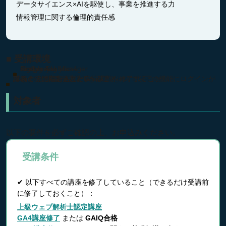
データサイエンス×AIを駆使し、事業を推進する力
情報管理に関する倫理的責任感
■ 受講環境
Google Tag Manager
Google Analytics4
BigQuery
Analog 4 U
講義までに申し込んだGmailアドレスで以下の機能にログインができる状態にあること
講義までに指定された事前課題を修了すること
Zoomでの講義が受講できること
対象者
以下の要件を必ずご確認の上、お申込みください。
受講条件
✔ 以下すべての講座を修了していること（できるだけ受講前
に修了しておくこと）：
上級ウェブ解析士認定講座
GA4講座修了
または
GAIQ合格