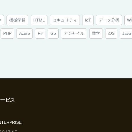
+
機械学習
HTML
セキュリティ
IoT
データ分析
Wi
PHP
Azure
F#
Go
アジャイル
数学
iOS
Java
サービス
ENTERPRISE