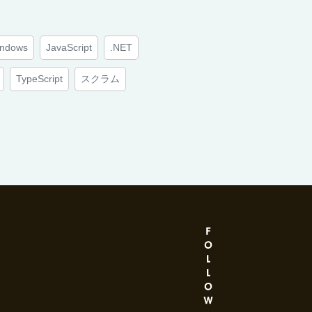
ndows
JavaScript
.NET
TypeScript
スクラム