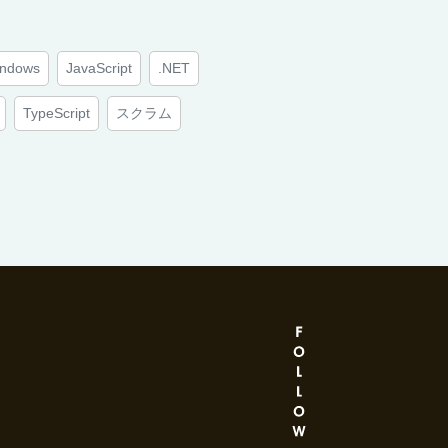
ndows
JavaScript
.NET
TypeScript
スクラム