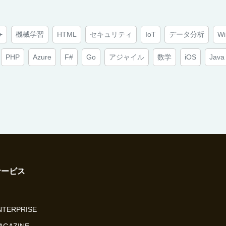
+
機械学習
HTML
セキュリティ
IoT
データ分析
Wi
PHP
Azure
F#
Go
アジャイル
数学
iOS
Java
サービス
ENTERPRISE