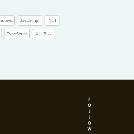
ndows
JavaScript
.NET
TypeScript
スクラム