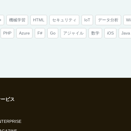
+
機械学習
HTML
セキュリティ
IoT
データ分析
Wi
PHP
Azure
F#
Go
アジャイル
数学
iOS
Java
サービス
ENTERPRISE