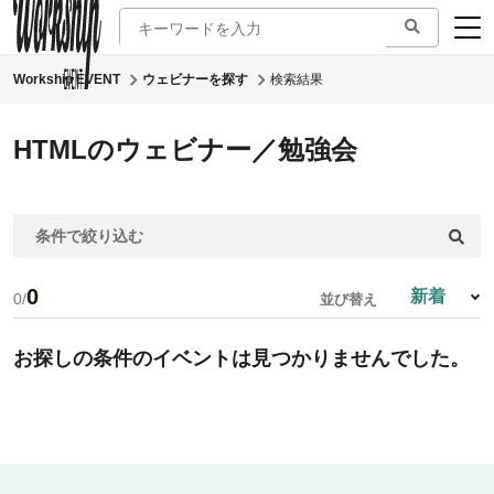
Workship EVENT
ウェビナーを探す
検索結果
新着ウェビナー
求人検索
HTMLのウェビナー／勉強会
マガジン
条件で絞り込む
コワーキング
0
0/
並び替え
お探しの条件のイベントは見つかりませんでした。