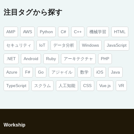
注目タグから探す
AMP
AWS
Python
C#
C++
機械学習
HTML
セキュリティ
IoT
データ分析
Windows
JavaScript
.NET
Android
Ruby
アーキテクチャ
PHP
Azure
F#
Go
アジャイル
数学
iOS
Java
TypeScript
スクラム
人工知能
CSS
Vue.js
VR
Workship