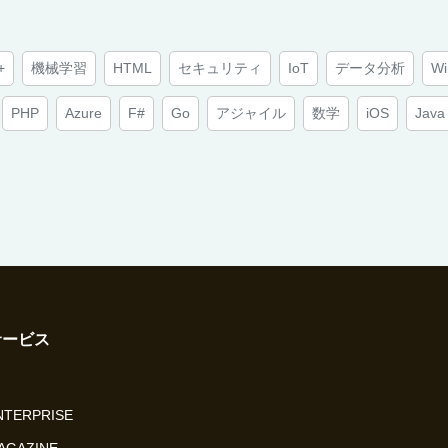
+
機械学習
HTML
セキュリティ
IoT
データ分析
Wi
PHP
Azure
F#
Go
アジャイル
数学
iOS
Java
サービス
ENTERPRISE