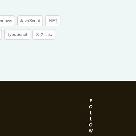
ndows
JavaScript
.NET
TypeScript
スクラム