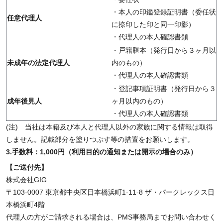
・本人の印鑑登録証明書（委任状
任意代理人
に捺印した印と同一印影）
・代理人の本人確認書類
・戸籍謄本（発行日から３ヶ月以
未成年の法定代理人
内のもの）
・代理人の本人確認書類
・登記事項証明書（発行日から３
成年後見人
ヶ月以内のもの）
・代理人の本人確認書類
(注) 当社は本籍及び本人と代理人以外の家族に関する情報は取得
しません。記載部分を塗りつぶす等の措置をお願いします。
3.手数料：1,000円（利用目的の通知または開示の場合のみ）
【ご送付先】
株式会社GIG
〒103-0007 東京都中央区日本橋浜町1-11-8 ザ・パークレックス日
本橋浜町4階
代理人の方がご請求される場合は、PMS事務局までお問い合わせく