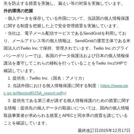
失を防止する措置を実施し、漏えい等の対策を実施しています。
外的環境の把握
・個人データを保存している外国について、当該国の個人情報保護
に関する制度を把握した上で安全管理措置を実施しています。
・当社は、電子メール配信サービスであるSendGridを利用してお
り、メールアドレス等の個人情報は、SendGridの運営主体である米
国法人のTwilio Inc.で保持、管理されています。Twilio Inc.のプライ
バシーポリシーでは、各国のデータ保護法および日本の個人情報保
護法を遵守してこれらの移転を行っていることをTwilio IncのHPで
確認しています。
1. 提供先：Twillio Inc.（国名：アメリカ）
2. 当該外国における個人情報保護に関する制度：
https://www.pp
c.go.jp/files/pdf/USA_report.pdf
3. 提供先である第三者が講ずる個人情報保護のための措置に関す
る情報：提供先の個人データの取扱いについては、国内の個人情報
取扱事業者が求められる措置とAPECと同水準の措置を講じている
ことを確認しています。
最終改訂日2025年12月17日