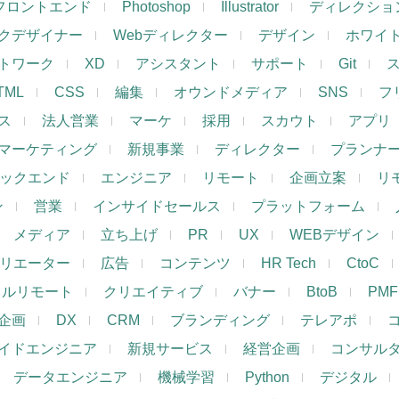
フロントエンド
Photoshop
Illustrator
ディレクショ
クデザイナー
Webディレクター
デザイン
ホワイ
トワーク
XD
アシスタント
サポート
Git
TML
CSS
編集
オウンドメディア
SNS
フ
ス
法人営業
マーケ
採用
スカウト
アプリ
マーケティング
新規事業
ディレクター
プランナ
ックエンド
エンジニア
リモート
企画立案
リ
ン
営業
インサイドセールス
プラットフォーム
メディア
立ち上げ
PR
UX
WEBデザイン
リエーター
広告
コンテンツ
HR Tech
CtoC
フルリモート
クリエイティブ
バナー
BtoB
PMF
企画
DX
CRM
ブランディング
テレアポ
イドエンジニア
新規サービス
経営企画
コンサル
データエンジニア
機械学習
Python
デジタル