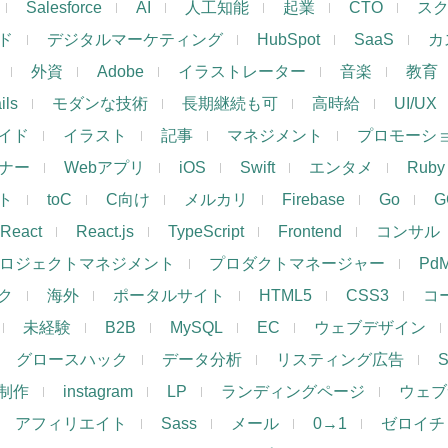
Salesforce
AI
人工知能
起業
CTO
ス
ド
デジタルマーケティング
HubSpot
SaaS
カ
外資
Adobe
イラストレーター
音楽
教育
ils
モダンな技術
長期継続も可
高時給
UI/UX
イド
イラスト
記事
マネジメント
プロモーシ
イナー
Webアプリ
iOS
Swift
エンタメ
Ruby
ト
toC
C向け
メルカリ
Firebase
Go
G
React
React.js
TypeScript
Frontend
コンサル
ロジェクトマネジメント
プロダクトマネージャー
Pd
ク
海外
ポータルサイト
HTML5
CSS3
コ
未経験
B2B
MySQL
EC
ウェブデザイン
グロースハック
データ分析
リスティング広告
制作
instagram
LP
ランディングページ
ウェブ
アフィリエイト
Sass
メール
0→1
ゼロイチ