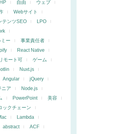
PHP
自由
ウェブ
作
Webサイト
ンテンツSEO
LPO
rk
ルミー
事業責任者
ify
React Native
リモート可
ゲーム
otlin
Nuxt.js
Angular
jQuery
ジニア
Node.js
ム
PowerPoint
美容
ロックチェーン
Mac
Lambda
abstract
ACF