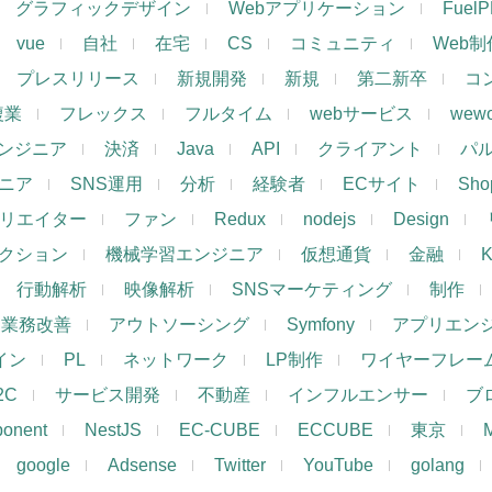
グラフィックデザイン
Webアプリケーション
Fuel
vue
自社
在宅
CS
コミュニティ
Web制
プレスリリース
新規開発
新規
第二新卒
コ
複業
フレックス
フルタイム
webサービス
wewo
ンジニア
決済
Java
API
クライアント
パ
ジニア
SNS運用
分析
経験者
ECサイト
Shop
リエイター
ファン
Redux
nodejs
Design
レクション
機械学習エンジニア
仮想通貨
金融
K
行動解析
映像解析
SNSマーケティング
制作
業務改善
アウトソーシング
Symfony
アプリエン
ザイン
PL
ネットワーク
LP制作
ワイヤーフレー
2C
サービス開発
不動産
インフルエンサー
ブ
ponent
NestJS
EC-CUBE
ECCUBE
東京
google
Adsense
Twitter
YouTube
golang