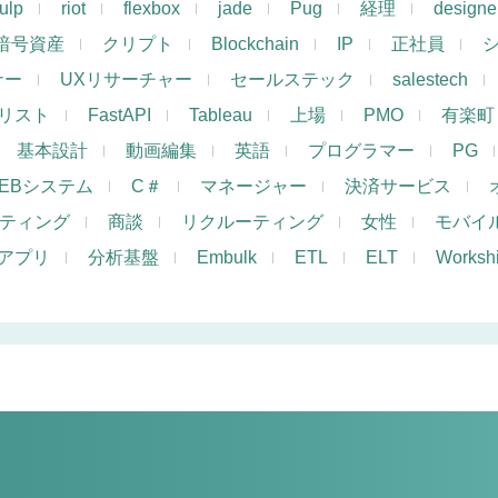
ulp
riot
flexbox
jade
Pug
経理
designe
暗号資産
クリプト
Blockchain
IP
正社員
ナー
UXリサーチャー
セールステック
salestech
リスト
FastAPI
Tableau
上場
PMO
有楽町
基本設計
動画編集
英語
プログラマー
PG
EBシステム
C＃
マネージャー
決済サービス
ケティング
商談
リクルーティング
女性
モバイ
アプリ
分析基盤
Embulk
ETL
ELT
Works