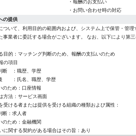
・報酬のお支払い
・お問い合わせ時の対応
への提供
について、利用目的の範囲内および、システム上で保管・管理
た事業者に委託する場合がございます。 なお、以下により第
供する目的：マッチング判断のため、報酬の支払いのため
情報の項目
グ判断 ：職歴、学歴
ング後 ：氏名、職歴、学歴
払いのため：口座情報
たは方法：サービス画面
提供を受ける者または提供を受ける組織の種類および属性：
グ判断：求人者
払いのため：金融機関
取扱いに関する契約がある場合はその旨：あり