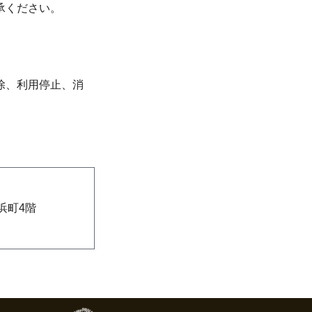
承ください。
除、利用停止、消
浜町4階