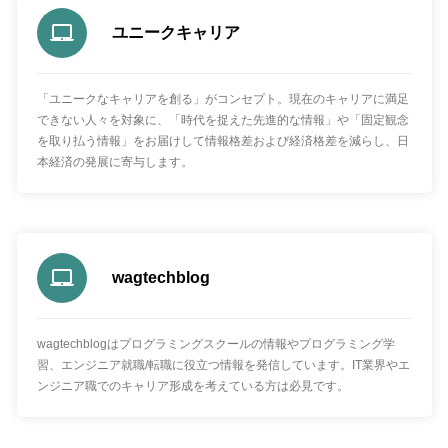
ユニークキャリア
「ユニークなキャリアを創る」がコンセプト。現在のキャリアに満足
できない人々を対象に、「時代を捉えた先進的な情報」や「固定観念
を取り払う情報」をお届けして情報格差および経済格差を減らし、日
本経済の発展に寄与します。
wagtechblog
wagtechblogはプログラミングスクールの情報やプログラミング学
習、エンジニア就職/転職に役立つ情報を発信しています。IT業界やエ
ンジニア職でのキャリア形成を考えている方は必見です。