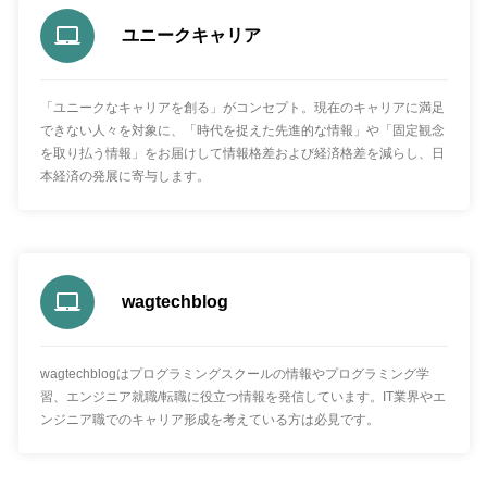
ユニークキャリア
「ユニークなキャリアを創る」がコンセプト。現在のキャリアに満足
できない人々を対象に、「時代を捉えた先進的な情報」や「固定観念
を取り払う情報」をお届けして情報格差および経済格差を減らし、日
本経済の発展に寄与します。
wagtechblog
wagtechblogはプログラミングスクールの情報やプログラミング学
習、エンジニア就職/転職に役立つ情報を発信しています。IT業界やエ
ンジニア職でのキャリア形成を考えている方は必見です。