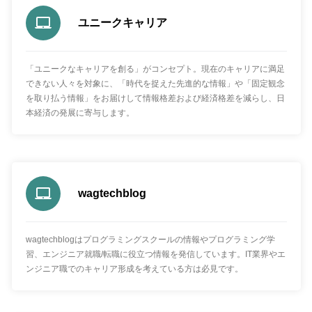
ユニークキャリア
「ユニークなキャリアを創る」がコンセプト。現在のキャリアに満足
できない人々を対象に、「時代を捉えた先進的な情報」や「固定観念
を取り払う情報」をお届けして情報格差および経済格差を減らし、日
本経済の発展に寄与します。
wagtechblog
wagtechblogはプログラミングスクールの情報やプログラミング学
習、エンジニア就職/転職に役立つ情報を発信しています。IT業界やエ
ンジニア職でのキャリア形成を考えている方は必見です。