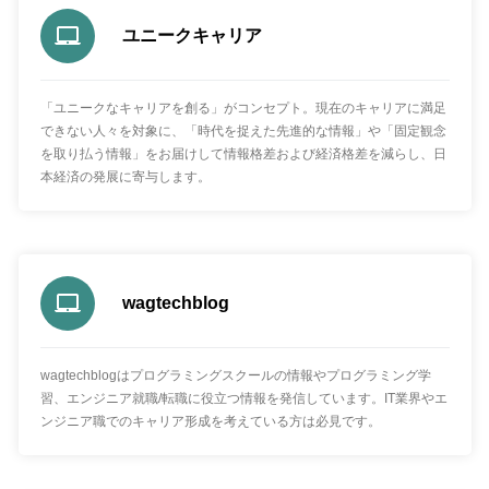
ユニークキャリア
「ユニークなキャリアを創る」がコンセプト。現在のキャリアに満足
できない人々を対象に、「時代を捉えた先進的な情報」や「固定観念
を取り払う情報」をお届けして情報格差および経済格差を減らし、日
本経済の発展に寄与します。
wagtechblog
wagtechblogはプログラミングスクールの情報やプログラミング学
習、エンジニア就職/転職に役立つ情報を発信しています。IT業界やエ
ンジニア職でのキャリア形成を考えている方は必見です。