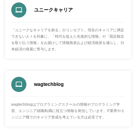
ユニークキャリア
「ユニークなキャリアを創る」がコンセプト。現在のキャリアに満足
できない人々を対象に、「時代を捉えた先進的な情報」や「固定観念
を取り払う情報」をお届けして情報格差および経済格差を減らし、日
本経済の発展に寄与します。
wagtechblog
wagtechblogはプログラミングスクールの情報やプログラミング学
習、エンジニア就職/転職に役立つ情報を発信しています。IT業界やエ
ンジニア職でのキャリア形成を考えている方は必見です。