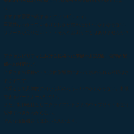
令和6年4月1日から施行
される障害者差別解消法の改正によ
り、
ますます需要の高まるアクセシビリティ。
重要性はわかっているけど何から始めたらいいかわからない、
リソースが足りない・・・そんなお困りごとはありませんか？
アクセシビリティにおける規格への準拠
や
JIS試験
、
合理的配
慮への対応
など、
企業さまの業種や・社会的影響度によって求められる対応はさ
まざまです。
企業として具体的に何から始めたらいいのかわからない。相談
できるパートナーがいない。
また、制作会社としてクライアントさまのウェブサイトをどう
改修すべきかわからない。
そんな担当者さまは多いと思います。