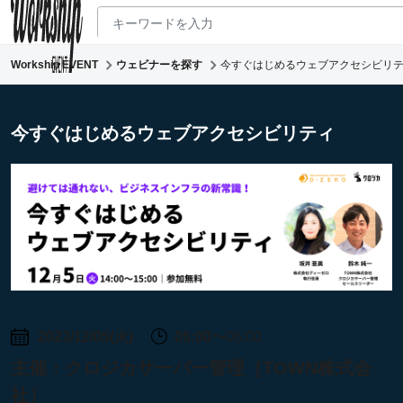
Workship EVENT
ウェビナーを探す
今すぐはじめるウェブアクセシビリ
新着ウェビナー
求人検索
今すぐはじめるウェブアクセシビリティ
マガジン
コワーキング
2023/12/05(火)
05:00
〜06:00
主催：
クロジカサーバー管理［TOWN株式会
社］