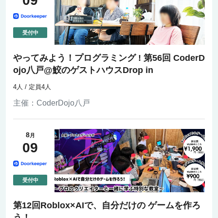
09
やってみよう！プログラミング ! 第56回 CoderD
ojo八戸@鮫のゲストハウスDrop in
4人 / 定員4人
主催：
CoderDojo八戸
8
月
09
第12回Roblox×AIで、自分だけの ゲームを作ろ
う！