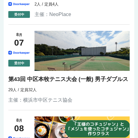
2人 / 定員4人
主催：
NeoPlace
8
月
07
第43回 中区本牧テニス大会 (一般) 男子ダブルス
29人 / 定員32人
主催：
横浜市中区テニス協会
8
月
08