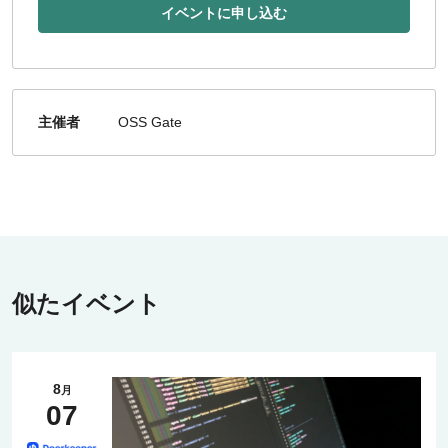
イベントに申し込む
主催者
OSS Gate
似たイベント
8
月
07