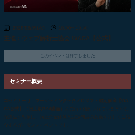
2026/08/05(水)
10:00
〜10:50
主催：
ウェブ解析士協会 WACA【公式】
このイベントは終了しました
セミナー概要
本セミナーは、
マーケティングテクノロジスト認定講座【WA
CA公式】（旧上級GA4講座）
の受講を検討されている方や現
受講生を対象に、講座の全体像と認定制度の意義を詳しくご紹
介するガイダンスイベントです。