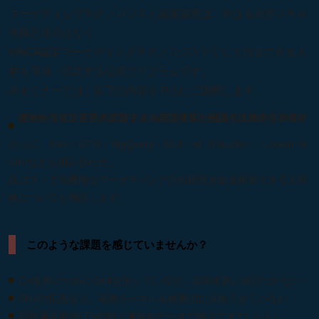
マーケティングテクノロジスト認定講座は、単なる分析スキル
習得の場ではなく、
WACA認定マーケティングテクノロジストとして自走できる人
材を育成・認定する公式プログラムです。
本セミナーでは、以下の内容を中心にご説明します。
マーケティングテクノロジスト認定講座の目的・講義内容の事前説明
活動報告による正式認定までのプロセスと到達イメージ
マーケティングテクノロジスト認定講座の受講者に対する事後サポート（質疑応答・学習フォローアップ）
さらに、GA4・GTM・BigQuery・A4U・AI（Claude）・Looker St
udioなどを組み合わせ、
低コストで高機能なマーケティング分析環境を自走構築できる人材
像についても解説します。
このような課題を感じていませんか？
CV改善のためにGA4を使っているが、成果改善に結びつかない
SNSや広告など、複数チャネルを横断的に分析できていない
顧客満足度やLTVの向上施策をデータで検証できていない