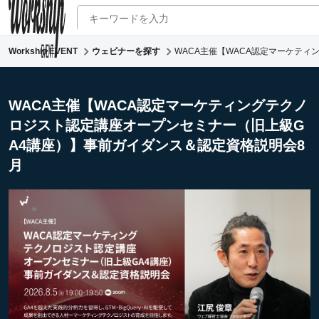
Workship EVENT
ウェビナーを探す
WACA主催【WACA認定マーケテ
新着ウェビナー
求人検索
WACA主催【WACA認定マーケティングテクノ
ロジスト認定講座オープンセミナー（旧上級G
マガジン
A4講座）】事前ガイダンス＆認定資格説明会8
コワーキング
月