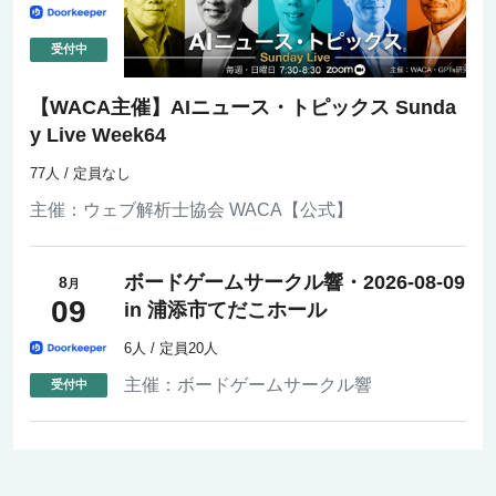
【WACA主催】AIニュース・トピックス Sunda
y Live Week64
77人 / 定員なし
主催：
ウェブ解析士協会 WACA【公式】
ボードゲームサークル響・2026-08-09
8
月
09
in 浦添市てだこホール
6人 / 定員20人
主催：
ボードゲームサークル響