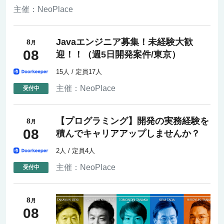
主催：
NeoPlace
Javaエンジニア募集！未経験大歓
8
月
08
迎！！（週5日開発案件/東京）
15人 / 定員17人
主催：
NeoPlace
【プログラミング】開発の実務経験を
8
月
08
積んでキャリアアップしませんか？
2人 / 定員4人
主催：
NeoPlace
8
月
08