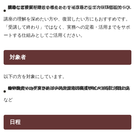
講師に直接質問できる機会として（課題の提出方法、技術的トラブルなど）
独学では理解が難しいポイントを補う場として（GTM設定やSQL構造など）
安心して学習を継続するためのフォローアップの一環として
講座の理解を深めたい方や、復習したい方にもおすすめです。
「受講して終わり」ではなく、実務への定着・活用までをサポ
ートする仕組みとしてご活用ください。
対象者
以下の方を対象にしています。
マーケティングテクノロジスト認定講座【WACA公式】（旧上級GA4講座）の受講を検討中の方
独学だけでは不安があり、講師からの直接サポートを受けたい方
マーケティングテクノロジスト資格の概要やビジョンに興味のある方
AI・BigQuery・GTM・GA4などの技術を活用して事業に貢献したい方
など
日程