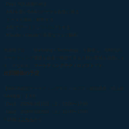
- Day1 SQL講義の続き
- A4Uを使いGA4のデータを自在に操る
- データを連結・解析する
- A4Uでデータクレンジングをする
- RStudio＋Claudeで高度なウェブ解析
本講座では、「Marketing × Technology」を駆使し、AI時代の
マーケティング環境を自走で構築できる人材の育成を目指しま
す。すなわち、
マーケティングテクノロジスト
です。
次回開催の予定
【WACA認定マーケティングテクノロジスト認定講座（旧上級
GA4講座）】8月
- Day1：2026年8月15日（土）13:00〜17:00
- Day2：2026年8月29日（土）13:00〜17:00
※詳細は
こちら
から