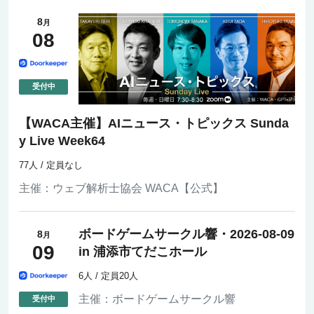
8
月
08
【WACA主催】AIニュース・トピックス Sunda
y Live Week64
77人 / 定員なし
主催：
ウェブ解析士協会 WACA【公式】
ボードゲームサークル響・2026-08-09
8
月
09
in 浦添市てだこホール
6人 / 定員20人
主催：
ボードゲームサークル響