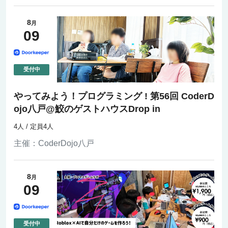
8
月
09
やってみよう！プログラミング ! 第56回 CoderD
ojo八戸@鮫のゲストハウスDrop in
4人 / 定員4人
主催：
CoderDojo八戸
8
月
09