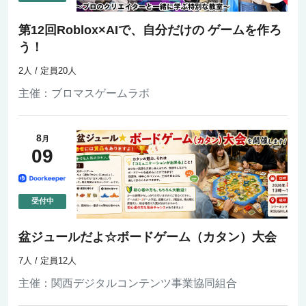
第12回Roblox×AIで、自分だけの ゲームを作ろ
う！
2人 / 定員20人
主催：
ブロマスゲームラボ
8
月
09
盆ジュールだよ☆ボードゲーム（カタン）大会
7人 / 定員12人
主催：
関西デジタルコンテンツ事業協同組合