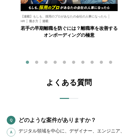
お金
フ
【連載】もしも、採用のプロがあなたの会社の人事になったら
HR
働き方
連載
202
若手の早期離職を防ぐには？離職率を改善する
オンボーディングの極意
よくある質問
どのような案件がありますか？
デジタル領域を中心に、デザイナー、エンジニア、