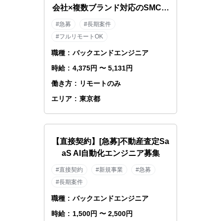
会社×複数ブランド対応のSMCエ
ンジニア
#急募
#長期案件
#フルリモートOK
職種
:
バックエンドエンジニア
時給
:
4,375円 〜 5,131円
働き方
:
リモートのみ
エリア
:
東京都
【直接契約】[急募]不動産査定Sa
aS AI自動化エンジニア募集
#直接契約
#新規事業
#急募
#長期案件
職種
:
バックエンドエンジニア
時給
:
1,500円 〜 2,500円