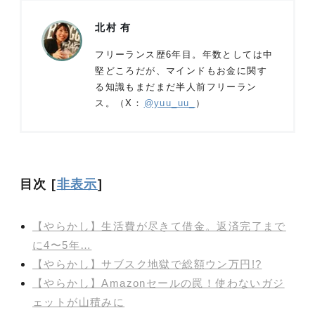
北村 有
フリーランス歴6年目。年数としては中
堅どころだが、マインドもお金に関す
る知識もまだまだ半人前フリーラン
ス。（X：
@yuu_uu_
）
目次
[
非表示
]
【やらかし】生活費が尽きて借金。返済完了まで
に4〜5年…
【やらかし】サブスク地獄で総額ウン万円!?
【やらかし】Amazonセールの罠！使わないガジ
ェットが山積みに