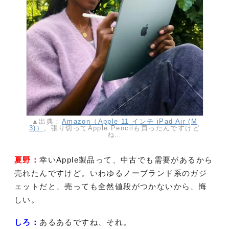
▲出典：
Amazon（Apple 11 インチ iPad Air (M
3)）
。張り切ってApple Pencilも買ったんですけど
ね…
夏野：
幸いApple製品って、中古でも需要があるから
売れたんですけど。いわゆるノーブランド系のガジ
ェットだと、売っても全然値段がつかないから、悔
しい。
しろ：
あるあるですね、それ。