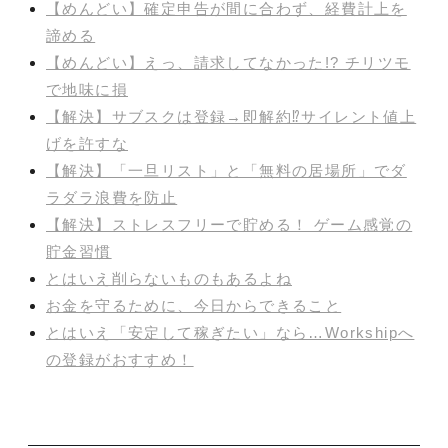
【めんどい】確定申告が間に合わず、経費計上を
諦める
【めんどい】えっ、請求してなかった!? チリツモ
で地味に損
【解決】サブスクは登録→即解約⁉︎サイレント値上
げを許すな
【解決】「一旦リスト」と「無料の居場所」でダ
ラダラ浪費を防止
【解決】ストレスフリーで貯める！ ゲーム感覚の
貯金習慣
とはいえ削らないものもあるよね
お金を守るために、今日からできること
とはいえ「安定して稼ぎたい」なら…Workshipへ
の登録がおすすめ！