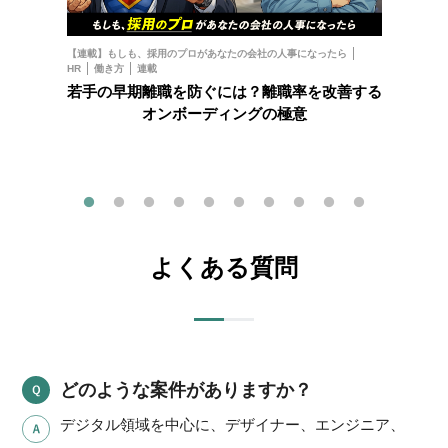
お金
フ
【連載】もしも、採用のプロがあなたの会社の人事になったら
HR
働き方
連載
202
若手の早期離職を防ぐには？離職率を改善する
オンボーディングの極意
よくある質問
どのような案件がありますか？
デジタル領域を中心に、デザイナー、エンジニア、