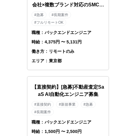
会社×複数ブランド対応のSMCエ
ンジニア
#急募
#長期案件
#フルリモートOK
職種
:
バックエンドエンジニア
時給
:
4,375円 〜 5,131円
働き方
:
リモートのみ
エリア
:
東京都
【直接契約】[急募]不動産査定Sa
aS AI自動化エンジニア募集
#直接契約
#新規事業
#急募
#長期案件
職種
:
バックエンドエンジニア
時給
:
1,500円 〜 2,500円