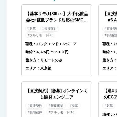
【基本リモ/月80h～】大手化粧品
【直接
会社×複数ブランド対応のSMCエ
aS
ンジニア
#急募
#長期案件
#直接契
#フルリモートOK
#長期案
職種
:
バックエンドエンジニア
職種
:
時給
:
4,375円 〜 5,131円
時給
:
1
働き方
:
リモートのみ
働き方
:
エリア
:
東京都
エリア
:
【直接契約】[急募] オンラインく
【週4
じ開発エンジニア
のEC
#直接契約
#新規事業
#急募
#急募
#長期案件
#フルリモートOK
職種
: