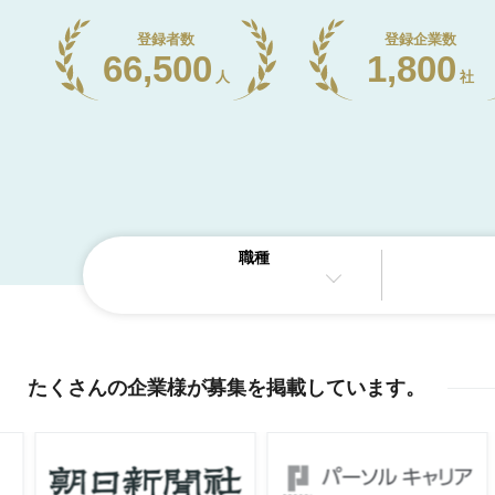
登録者数
登録企業数
66,500
1,800
人
社
職種
たくさんの企業様が
募集を掲載しています
。