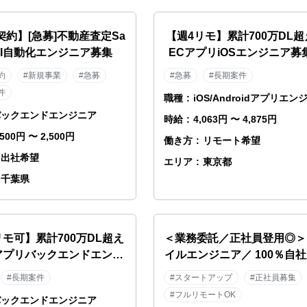
契約】[急募]不動産査定Sa
【週4リモ】累計700万DL
 AI自動化エンジニア募集
ECアプリiOSエンジニア募
約
#新規事業
#急募
#急募
#長期案件
件
職種
:
iOS/Androidアプリエン
バックエンドエンジニア
時給
:
4,063円 〜 4,875円
,500円 〜 2,500円
働き方
:
リモート希望
出社希望
エリア
:
東京都
千葉県
リモ可】累計700万DL超え
＜業務委託／正社員登用◎＞
アプリバックエンドエンジ
イルエンジニア／ 100％自
ニア募集！
◆スポーツ×AI◆野球テック
#長期案件
#スタートアップ
#正社員募集
／MLB・NPB導入
#フルリモートOK
バックエンドエンジニア