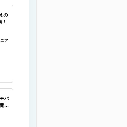
超えの
集！
ジニア
モバ
社開発
企業