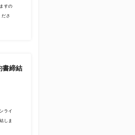
ますの
くださ
約書締結
ンライ
結しま