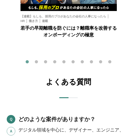
お金
フ
【連載】もしも、採用のプロがあなたの会社の人事になったら
HR
働き方
連載
202
若手の早期離職を防ぐには？離職率を改善する
オンボーディングの極意
よくある質問
どのような案件がありますか？
デジタル領域を中心に、デザイナー、エンジニア、