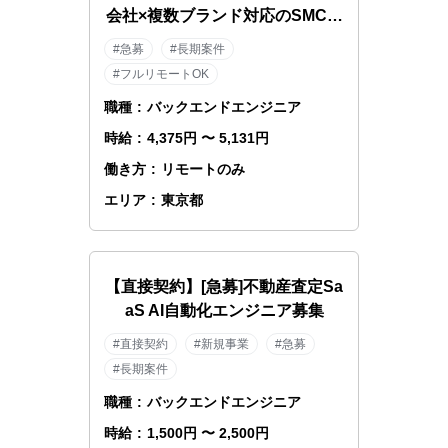
会社×複数ブランド対応のSMCエ
ンジニア
#急募
#長期案件
#フルリモートOK
職種
:
バックエンドエンジニア
時給
:
4,375円 〜 5,131円
働き方
:
リモートのみ
エリア
:
東京都
【直接契約】[急募]不動産査定Sa
aS AI自動化エンジニア募集
#直接契約
#新規事業
#急募
#長期案件
職種
:
バックエンドエンジニア
時給
:
1,500円 〜 2,500円