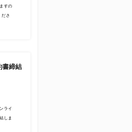
ますの
くださ
約書締結
ンライ
結しま