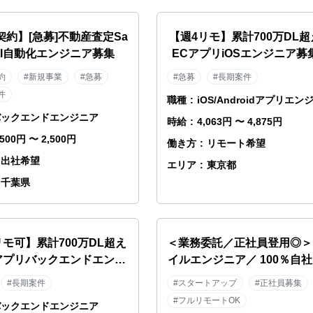
契約】[急募]不動産査定Sa
【週4リモ】累計700万DL
 AI自動化エンジニア募集
ECアプリiOSエンジニア募
約
#新規事業
#急募
#急募
#長期案件
件
職種
:
iOS/Androidアプリエン
バックエンドエンジニア
時給
:
4,063円 〜 4,875円
,500円 〜 2,500円
働き方
:
リモート希望
出社希望
エリア
:
東京都
千葉県
リモ可】累計700万DL超え
＜業務委託／正社員登用◎＞
アプリバックエンドエンジ
イルエンジニア／ 100％自
ニア募集！
◆スポーツ×AI◆野球テック
#長期案件
#スタートアップ
#正社員募集
／MLB・NPB導入
#フルリモートOK
バックエンドエンジニア