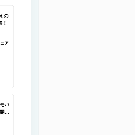
超えの
集！
ジニア
モバ
社開発
企業