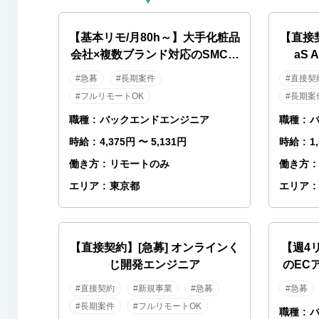
【基本リモ/月80h～】大手化粧品
【直接
会社×複数ブランド対応のSMCエ
aS
ンジニア
#急募
#長期案件
#直接契
#フルリモートOK
#長期案
職種
:
バックエンドエンジニア
職種
:
時給
:
4,375円 〜 5,131円
時給
:
1
働き方
:
リモートのみ
働き方
:
エリア
:
東京都
エリア
:
【直接契約】[急募] オンラインく
【週4
じ開発エンジニア
のEC
#直接契約
#新規事業
#急募
#急募
#長期案件
#フルリモートOK
職種
: