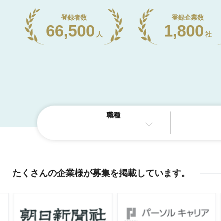
登録者数
登録企業数
66,500
1,800
人
社
職種
たくさんの企業様が
募集を掲載しています
。