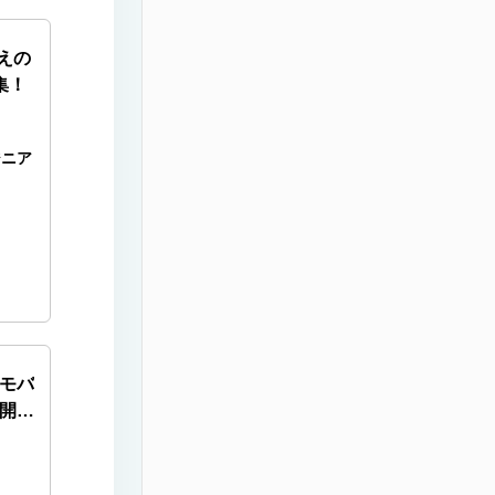
超えの
集！
ジニア
モバ
社開発
企業