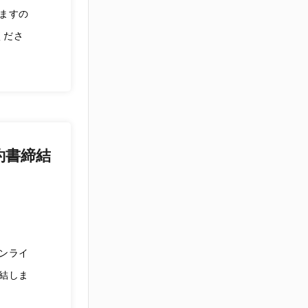
ますの
くださ
約書締結
ンライ
結しま