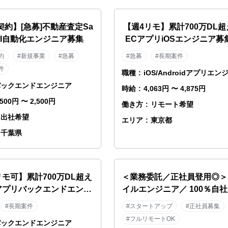
契約】[急募]不動産査定Sa
【週4リモ】累計700万DL
 AI自動化エンジニア募集
ECアプリiOSエンジニア募
約
#新規事業
#急募
#急募
#長期案件
件
職種
:
iOS/Androidアプリエン
バックエンドエンジニア
時給
:
4,063円 〜 4,875円
,500円 〜 2,500円
働き方
:
リモート希望
出社希望
エリア
:
東京都
千葉県
リモ可】累計700万DL超え
＜業務委託／正社員登用◎＞
アプリバックエンドエンジ
イルエンジニア／ 100％自
ニア募集！
◆スポーツ×AI◆野球テック
#長期案件
#スタートアップ
#正社員募集
／MLB・NPB導入
#フルリモートOK
バックエンドエンジニア