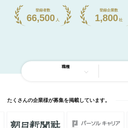
登録者数
登録企業数
66,500
1,800
人
社
職種
たくさんの企業様が
募集を掲載しています
。