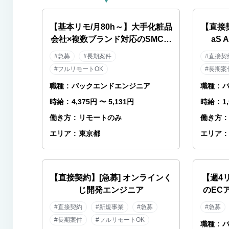
【基本リモ/月80h～】大手化粧品
【直接
会社×複数ブランド対応のSMCエ
aS
ンジニア
#急募
#長期案件
#直接契
#フルリモートOK
#長期案
職種
:
バックエンドエンジニア
職種
:
時給
:
4,375円 〜 5,131円
時給
:
1
働き方
:
リモートのみ
働き方
:
エリア
:
東京都
エリア
:
【直接契約】[急募] オンラインく
【週4
じ開発エンジニア
のEC
#直接契約
#新規事業
#急募
#急募
#長期案件
#フルリモートOK
職種
: