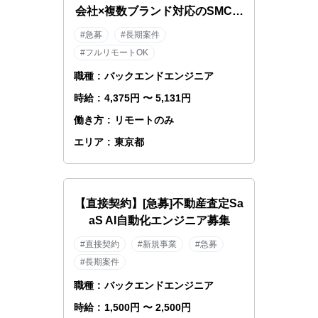
会社×複数ブランド対応のSMCエ
ンジニア
#急募
#長期案件
#フルリモートOK
職種
:
バックエンドエンジニア
時給
:
4,375円 〜 5,131円
働き方
:
リモートのみ
エリア
:
東京都
【直接契約】[急募]不動産査定Sa
aS AI自動化エンジニア募集
#直接契約
#新規事業
#急募
#長期案件
職種
:
バックエンドエンジニア
時給
:
1,500円 〜 2,500円