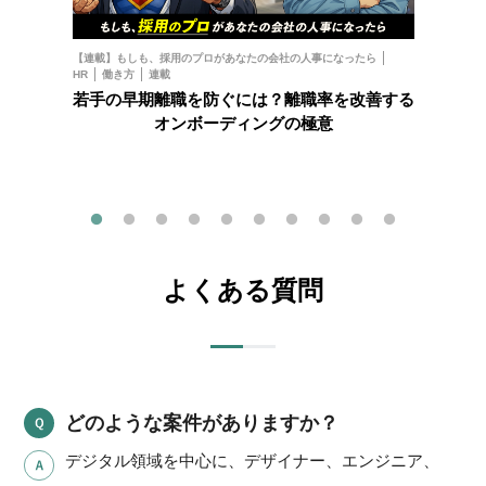
お金
フ
【連載】もしも、採用のプロがあなたの会社の人事になったら
HR
働き方
連載
202
若手の早期離職を防ぐには？離職率を改善する
オンボーディングの極意
よくある質問
どのような案件がありますか？
デジタル領域を中心に、デザイナー、エンジニア、