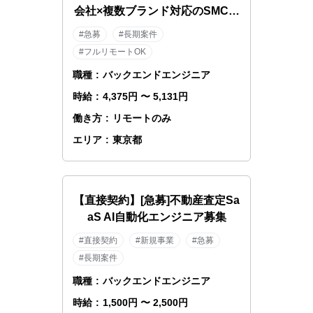
会社×複数ブランド対応のSMCエ
ンジニア
#急募
#長期案件
#フルリモートOK
職種
:
バックエンドエンジニア
時給
:
4,375円 〜 5,131円
働き方
:
リモートのみ
エリア
:
東京都
【直接契約】[急募]不動産査定Sa
aS AI自動化エンジニア募集
#直接契約
#新規事業
#急募
#長期案件
職種
:
バックエンドエンジニア
時給
:
1,500円 〜 2,500円