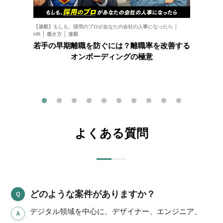
お金
フ
【連載】もしも、採用のプロがあなたの会社の人事になったら
HR
働き方
連載
202
若手の早期離職を防ぐには？離職率を改善する
オンボーディングの極意
よくある質問
どのような案件がありますか？
デジタル領域を中心に、デザイナー、エンジニア、