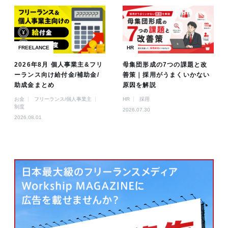
FREELANCE
HR
2026年8月 個人事業主&フリ
母集団形成の7つの課題と改
ーランス向け給付金/補助金/
善策｜採用がうまくいかない
助成金まとめ
原因を解説
お金
フリーランス/個人事業主
HR
採用
制度
2026.07.30
2026.08.01