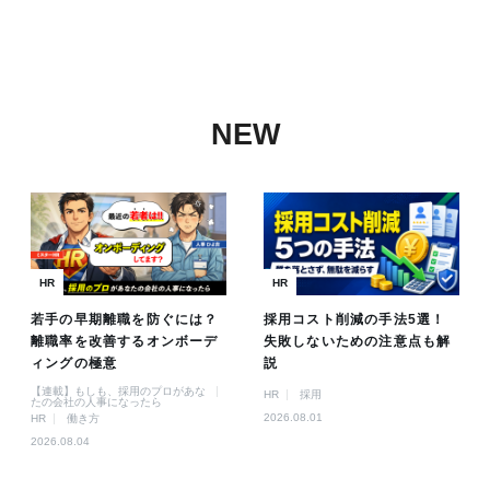
NEW
HR
HR
若手の早期離職を防ぐには？
採用コスト削減の手法5選！
離職率を改善するオンボーデ
失敗しないための注意点も解
ィングの極意
説
【連載】もしも、採用のプロがあな
HR
採用
たの会社の人事になったら
2026.08.01
HR
働き方
2026.08.04