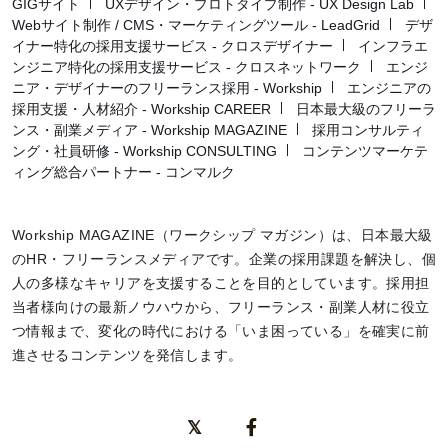
GIGサイト
UXデザイン・プロトタイプ制作 - UX Design Lab
Webサイト制作 / CMS・マーケティングツール - LeadGrid
デザ
イナー特化の採用支援サービス - クロスデザイナー
インフラエ
ンジニア特化の採用支援サービス - クロスネットワーク
エンジ
ニア・デザイナーのフリーランス採用 - Workship
エンジニアの
採用支援・人材紹介 - Workship CAREER
日本最大級のフリーラ
ンス・副業メディア - Workship MAGAZINE
採用コンサルティ
ング・社員研修 - Workship CONSULTING
コンテンツマーケテ
ィング総合パートナー - コンマルク
Workship MAGAZINE（ワークシップ マガジン）は、日本最大級
のHR・フリーランスメディアです。企業の採用課題を解決し、個
人の多様なキャリアを支援することを目的としています。採用担
当者様向けの最新ノウハウから、フリーランス・副業人材に役立
つ情報まで、変化の時代における「いま困っている」を確実に前
進させるコンテンツを発信します。