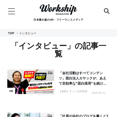
日本最大級のHR・フリーランスメディア
TOP
インタビュー
「インタビュー」の記事一
覧
「会社活動はすべてコンテン
ツ」面白法人カヤックが、あえ
て非効率な“面白採用”を続ける
理由
HR
【連載】すごい社内制度
2026.06.11
「社員が会社のブログを書くと3