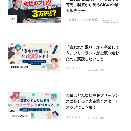
万円」制度から見るGIGの企業
カルチャー
HR
【連載】すごい社内制度
2026.04.15
「言われた通り」から卒業しよ
う。フリーランスが上流へ進む
ために実践したいこと
FREELANCE
インタビュー
2025.12.09
企業はどんな仕事をフリーラン
スに任せる？大企業とスタート
アップでこう違う
FREELANCE
インタビュー
2025.12.02