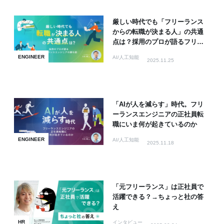
厳しい時代でも「フリーランス
からの転職が決まる人」の共通
点は？採用のプロが語るフリー
ランスエンジニアの勝ち筋
ENGINEER
AI/人工知能
2025.11.25
「AIが人を減らす」時代。フリ
ーランスエンジニアの正社員転
職にいま何が起きているのか
ENGINEER
AI/人工知能
2025.11.18
「元フリーランス」は正社員で
活躍できる？→ちょっと社の答
え
HR
インタビュー