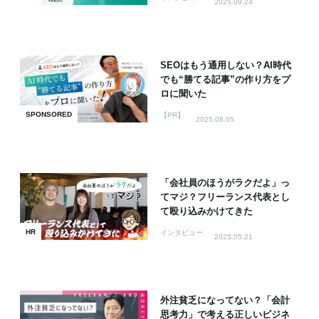
2025.09.24
SEOはもう通用しない？AI時代
でも“勝てる記事”の作り方をプ
ロに聞いた
SPONSORED
【PR】
2025.08.05
「会社員のほうがラクだよ」っ
てマジ？フリーランス代表とし
て殴り込みかけてきた
HR
インタビュー
2025.05.21
外注貧乏になってない？「会計
思考力」で考える正しいビジネ