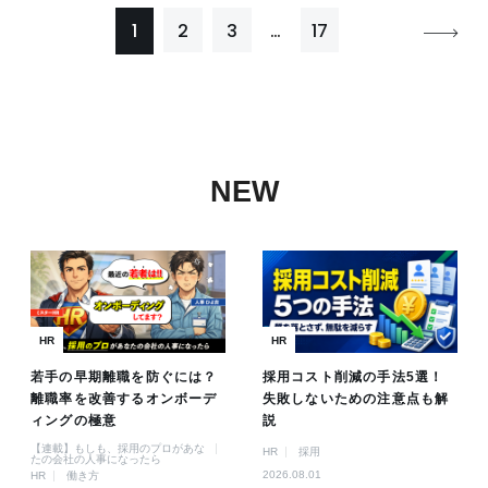
1
2
3
…
17
NEW
HR
HR
若手の早期離職を防ぐには？
採用コスト削減の手法5選！
離職率を改善するオンボーデ
失敗しないための注意点も解
ィングの極意
説
【連載】もしも、採用のプロがあな
HR
採用
たの会社の人事になったら
2026.08.01
HR
働き方