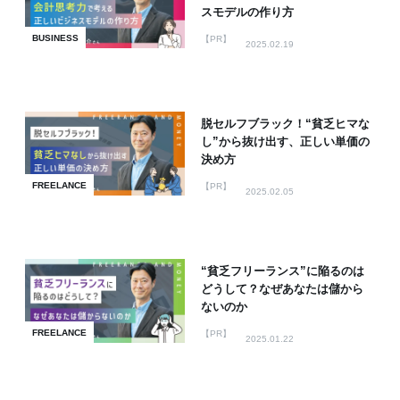
スモデルの作り方
BUSINESS
【PR】
2025.02.19
脱セルフブラック！“貧乏ヒマな
し”から抜け出す、正しい単価の
決め方
FREELANCE
【PR】
2025.02.05
“貧乏フリーランス”に陥るのは
どうして？なぜあなたは儲から
ないのか
FREELANCE
【PR】
2025.01.22