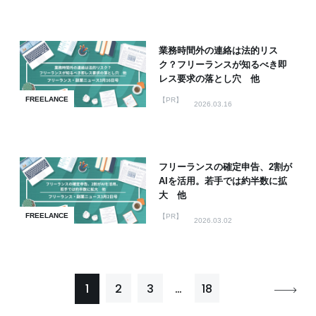
業務時間外の連絡は法的リス
ク？フリーランスが知るべき即
レス要求の落とし穴 他
FREELANCE
【PR】
2026.03.16
フリーランスの確定申告、2割が
AIを活用。若手では約半数に拡
大 他
FREELANCE
【PR】
2026.03.02
1
2
3
…
18