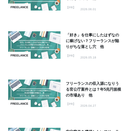
FREELANCE
【PR】
2026.06.01
「好き」を仕事にしたはずなの
に稼げない？フリーランスが陥
りがちな落とし穴 他
FREELANCE
【PR】
2026.05.18
フリーランスの収入源になりう
る官公庁案件とは？年5兆円規模
の市場あり 他
FREELANCE
【PR】
2026.04.27