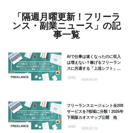
「隔週月曜更新！フリーラ
ンス・副業ニュース」の記
事一覧
AIで仕事は速くなったのに収入
は増えない？稼げるフリーラン
スに共通する「上流シフト」
他
FREELANCE
【PR】
2026.07.27
フリーランスエージェント全208
サービスを7領域に分類！2026年
下期版カオスマップ公開 他
FREELANCE
【PR】
2026.07.13