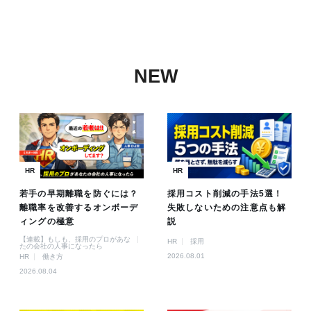
NEW
HR
HR
若手の早期離職を防ぐには？
採用コスト削減の手法5選！
離職率を改善するオンボーデ
失敗しないための注意点も解
ィングの極意
説
【連載】もしも、採用のプロがあな
HR
採用
たの会社の人事になったら
2026.08.01
HR
働き方
2026.08.04