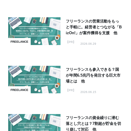
フリーランスの営業活動をもっ
と手軽に。経営者とつながる「B
izOn!」が案件獲得を支援 他
FREELANCE
【PR】
2026.06.29
フリーランスも参入できる？国
が年間6.5兆円を発注する巨大市
場とは 他
FREELANCE
【PR】
2026.06.15
フリーランスの資金繰りに潜む
落とし穴とは？7割超が貯金を切
り崩して対応 他