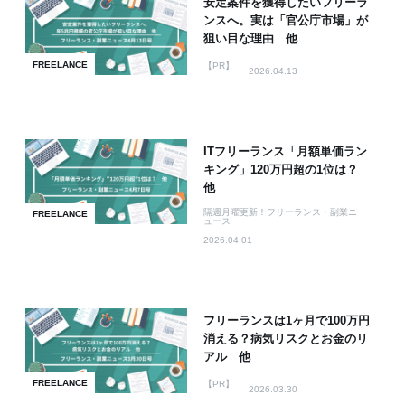
安定案件を獲得したいフリーラ
ンスへ。実は「官公庁市場」が
狙い目な理由 他
FREELANCE
【PR】
2026.04.13
ITフリーランス「月額単価ラン
キング」120万円超の1位は？
他
隔週月曜更新！フリーランス・副業ニ
FREELANCE
ュース
2026.04.01
フリーランスは1ヶ月で100万円
消える？病気リスクとお金のリ
アル 他
FREELANCE
【PR】
2026.03.30