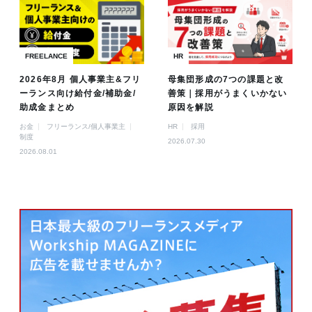
FREELANCE
HR
2026年8月 個人事業主&フリ
母集団形成の7つの課題と改
ーランス向け給付金/補助金/
善策｜採用がうまくいかない
助成金まとめ
原因を解説
お金
フリーランス/個人事業主
HR
採用
制度
2026.07.30
2026.08.01