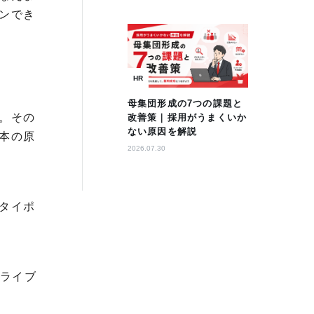
ンでき
HR
母集団形成の7つの課題と
。その
改善策｜採用がうまくいか
ない原因を解説
本の原
2026.07.30
タイポ
トライブ