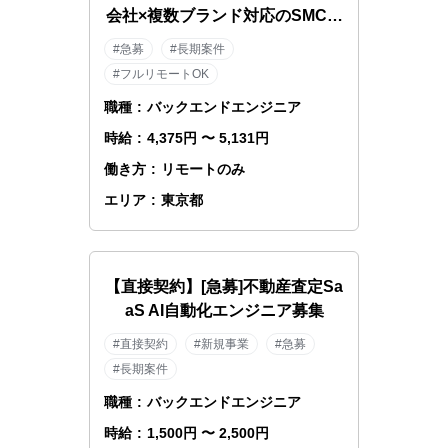
会社×複数ブランド対応のSMCエ
ンジニア
#急募
#長期案件
#フルリモートOK
職種
:
バックエンドエンジニア
時給
:
4,375円 〜 5,131円
働き方
:
リモートのみ
エリア
:
東京都
【直接契約】[急募]不動産査定Sa
aS AI自動化エンジニア募集
#直接契約
#新規事業
#急募
#長期案件
職種
:
バックエンドエンジニア
時給
:
1,500円 〜 2,500円