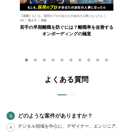
お金
フ
【連載】もしも、採用のプロがあなたの会社の人事になったら
HR
働き方
連載
202
若手の早期離職を防ぐには？離職率を改善する
オンボーディングの極意
よくある質問
どのような案件がありますか？
デジタル領域を中心に、デザイナー、エンジニア、