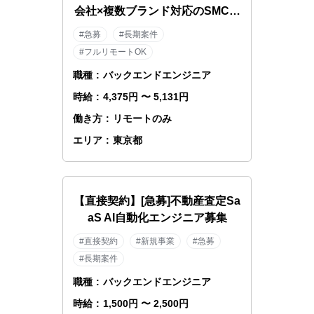
会社×複数ブランド対応のSMCエ
ンジニア
#急募
#長期案件
#フルリモートOK
職種
:
バックエンドエンジニア
時給
:
4,375円 〜 5,131円
働き方
:
リモートのみ
エリア
:
東京都
【直接契約】[急募]不動産査定Sa
aS AI自動化エンジニア募集
#直接契約
#新規事業
#急募
#長期案件
職種
:
バックエンドエンジニア
時給
:
1,500円 〜 2,500円