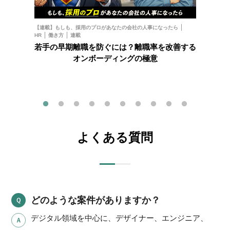
お金
フ
【連載】もしも、採用のプロがあなたの会社の人事になったら
HR
働き方
連載
202
若手の早期離職を防ぐには？離職率を改善する
オンボーディングの極意
よくある質問
どのような案件がありますか？
デジタル領域を中心に、デザイナー、エンジニア、