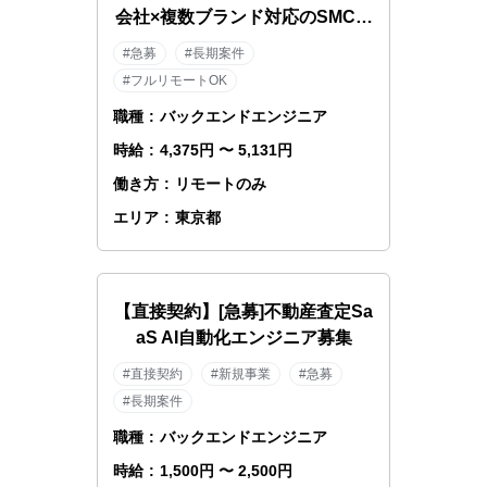
会社×複数ブランド対応のSMCエ
ンジニア
#急募
#長期案件
#フルリモートOK
職種
:
バックエンドエンジニア
時給
:
4,375円 〜 5,131円
働き方
:
リモートのみ
エリア
:
東京都
【直接契約】[急募]不動産査定Sa
aS AI自動化エンジニア募集
#直接契約
#新規事業
#急募
#長期案件
職種
:
バックエンドエンジニア
時給
:
1,500円 〜 2,500円