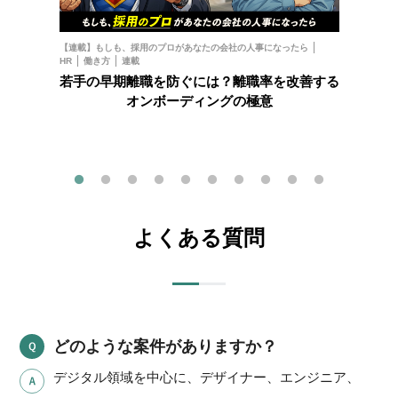
お金
フ
【連載】もしも、採用のプロがあなたの会社の人事になったら
HR
働き方
連載
202
若手の早期離職を防ぐには？離職率を改善する
オンボーディングの極意
よくある質問
どのような案件がありますか？
デジタル領域を中心に、デザイナー、エンジニア、