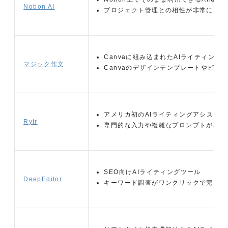
Notion AI
プロジェクト管理との相性が非常に高い
Canvaに組み込まれたAIライティング
マジック作文
Canvaのデザインテンプレートやビジ
アメリカ初のAIライティングアシスタ
Rytr
専門的な入力や複雑なプロンプトが不要
SEO向けAIライティングツール
DeepEditor
キーワード調査がワンクリックで完了、