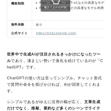
Plus：GPT-4o、GPT-o1などの高度なモデ
機能制限
横スクロール可能
Pro：GPT-o1 proなどの高度なモデル利用が
無料体験
あり
公式サイト
https://chat.openai.com/
世界中で生成AIが注目されるきっかけになったツー
ル
であり、凄まじい勢いで進化を続けているのが『C
hatGPT』です。
ChatGPTの使い方は至ってシンプル。チャット形式
で質問や命令を投げかければ、AIが回答してくれま
す。
シンプルであるがゆえに活用の幅が広く、
文章生成
だけでなく、推敲、要約など多くのシーンでライテ