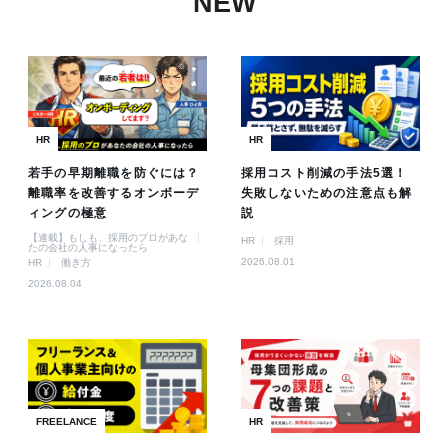
NEW
HR
HR
若手の早期離職を防ぐには？
採用コスト削減の手法5選！
離職率を改善するオンボーデ
失敗しないための注意点も解
ィングの極意
説
【連載】もしも、採用のプロがあな
HR
採用
たの会社の人事になったら
2026.08.01
HR
働き方
2026.08.04
FREELANCE
HR