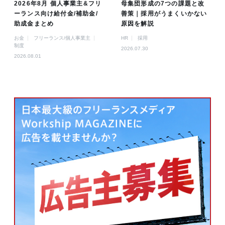
2026年8月 個人事業主&フリ
母集団形成の7つの課題と改
ーランス向け給付金/補助金/
善策｜採用がうまくいかない
助成金まとめ
原因を解説
お金
フリーランス/個人事業主
HR
採用
制度
2026.07.30
2026.08.01