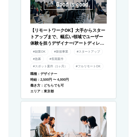
【リモートワークOK】大手からスター
トアップまで、幅広い領域でユーザー
体験を担うデザイナー/アートディレク
ター募集！
#副業OK
#新規事業
#スタートアップ
#急募
#長期案件
#スポット案件（1ヶ月）
#フルリモートOK
職種：デザイナー
時給：2,500円 〜 4,000円
働き方：どちらでも可
エリア：東京都