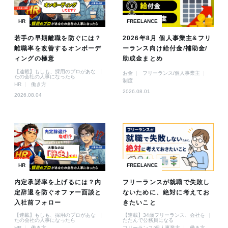
HR
FREELANCE
若手の早期離職を防ぐには？
2026年8月 個人事業主&フリ
離職率を改善するオンボーデ
ーランス向け給付金/補助金/
ィングの極意
助成金まとめ
【連載】もしも、採用のプロがあな
お金
フリーランス/個人事業主
たの会社の人事になったら
制度
HR
働き方
2026.08.01
2026.08.04
HR
FREELANCE
内定承諾率を上げるには？内
フリーランスが就職で失敗し
定辞退を防ぐオファー面談と
ないために、絶対に考えてお
入社前フォロー
きたいこと
【連載】もしも、採用のプロがあな
【連載】34歳フリーランス、会社を
たの会社の人事になったら
たたんで公務員になる
HR
働き方
フリーランス/個人事業主
働き方