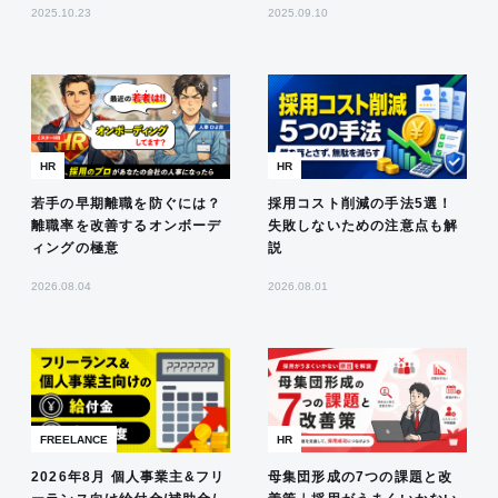
2025.10.23
2025.09.10
HR
HR
若手の早期離職を防ぐには？
採用コスト削減の手法5選！
離職率を改善するオンボーデ
失敗しないための注意点も解
ィングの極意
説
2026.08.04
2026.08.01
FREELANCE
HR
2026年8月 個人事業主&フリ
母集団形成の7つの課題と改