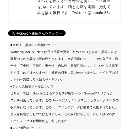
すべてを描くという野望を胸にギャグ漫画
を描いています。猫とお酒を両脇に抱えて
絵を描く毎日です。Twitter：@uhouho36k
■当サイト掲載中の情報について
Workship MAGAZINEでは日々情報の更新に努めておりますが、掲載内容は
最新のものと異なる可能性があります。当該情報について、その有用性、適
合性、完全性、正確性、安全性、合法性、最新性等について、いかなる保証
もするものではありません。修正の必要に気づかれた場合は、サイト下の問
い合わせ窓口よりお知らせください。
■アクセス解析ツールについて
当サイトでは、Googleによるアクセス解析ツール『Googleアナリティク
ス』を利用しています。このGoogleアナリティクスはトラフィックデータの
収集を行なっています。このトラフィックデータは匿名で収集されており、
個人を特定するものではありません。この規約に関して、詳しくは
Google
アナリティクス利用規約
をご覧ください。
■広告の配信について