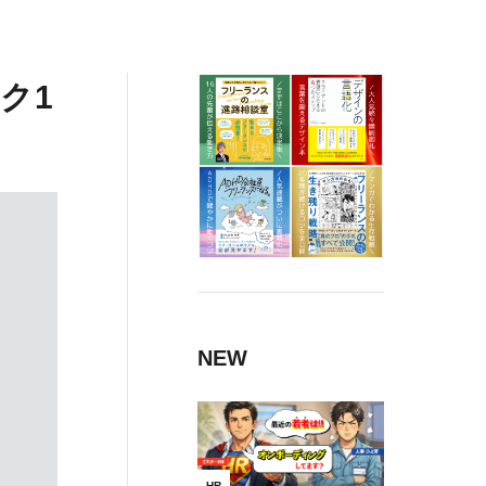
ク1
NEW
HR