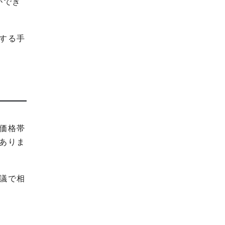
ができ
する手
価格帯
ありま
議で相