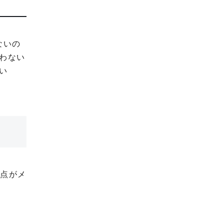
ないの
わない
い
な点がメ