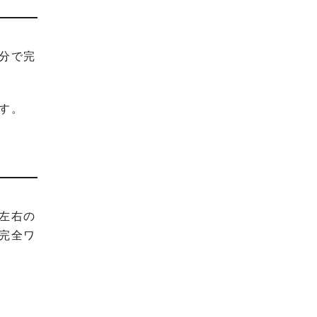
分で完
す。
左右の
完全ワ