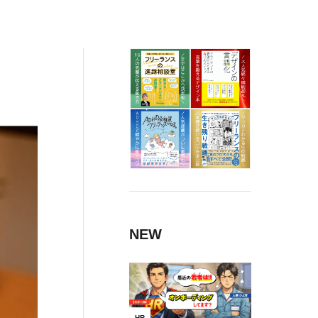
上
NEW
HR