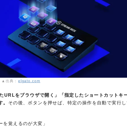
▲出典：
elgato.com
たURLをブラウザで開く」「指定したショートカットキ
す。
その後、ボタンを押せば、特定の操作を自動で実行し
ーを覚えるのが大変」