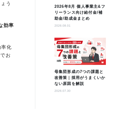
しょう
2026年8月 個人事業主&フ
リーランス向け給付金/補
助金/助成金まとめ
な効率
2026.08.01
効率化
までお
HR
母集団形成の7つの課題と
改善策｜採用がうまくいか
ない原因を解説
2026.07.30