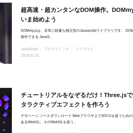
超高速・超カンタンなDOM操作。DOMmy.
いま始めよう
DOMmy.jsは、非常に軽量な独立型のJavascriptライブラリです。 D
操作できる JavaS...
JavaScript
プログラミング
ライブラリ
2019.01.31
チュートリアルをなぞるだけ！Three.js
タラクティブエフェクトを作ろう
デモページ ソースダウンロード Webブラウザ上で3DCGを扱うため
あるWebGL。そのWebGLを扱う...