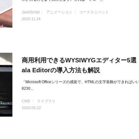
JavaScript
アニメーション
コードスニペット
2020.11.24
商用利用できるWYSIWYGエディター5選！
ala Editorの導入方法も解説
「Microsoft Officeシリーズの感覚で、HTMLの文字装飾ができればい
8230...
CMS
ライブラリ
2020.05.22