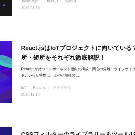
JavaScript
Three.js
WebGL
2019.01.30
React.jsはIoTプロジェクトに向いている
所・短所をそれぞれ徹底解説！
React.jsが持つコンポーネント指向の構成・関心の分離・ライフサイ
ドといった特性は、UIや小規模のI...
IoT
React.js
ライブラリ
2018.12.13
CSSフィルターのライブラリー＆ツール1