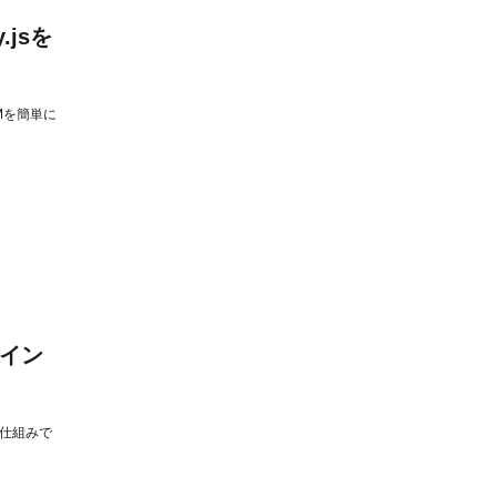
jsを
OMを簡単に
でイン
の仕組みで