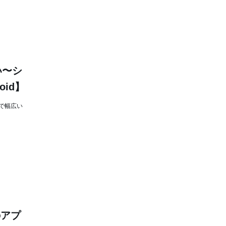
い〜シ
oid】
で幅広い
のアプ