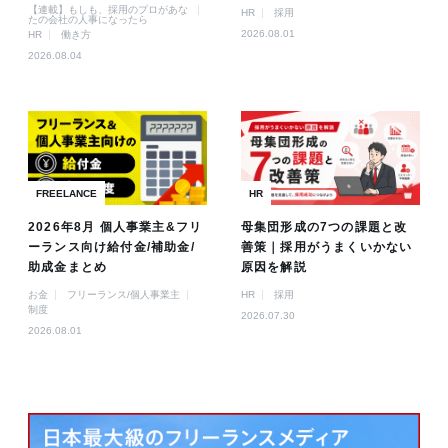
【連載】もしも、採用のプロがあな
HR
採用
たの会社の人事になったら
2026.08.01
HR
働き方
2026.08.04
FREELANCE
HR
2026年8月 個人事業主&フリ
母集団形成の7つの課題と改
ーランス向け給付金/補助金/
善策｜採用がうまくいかない
助成金まとめ
原因を解説
お金
フリーランス/個人事業主
HR
採用
制度
2026.07.30
2026.08.01