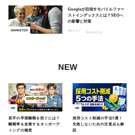
Googleが目指すモバイルファー
ストインデックスとは？SEOへ
の影響と対策
MARKETER
ABテスト
2018.03.02
NEW
HR
HR
若手の早期離職を防ぐには？
採用コスト削減の手法5選！
離職率を改善するオンボーデ
失敗しないための注意点も解
ィングの極意
説