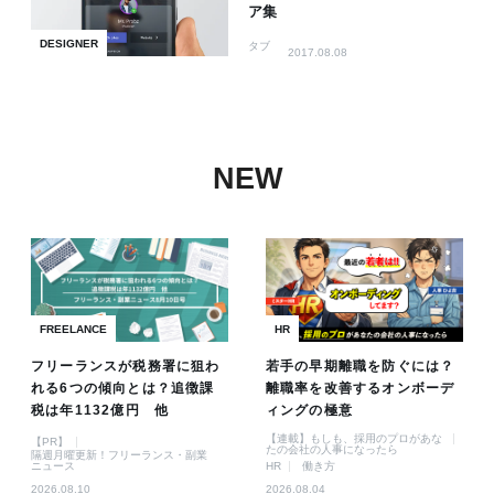
ア集
DESIGNER
タブ
2017.08.08
NEW
FREELANCE
HR
フリーランスが税務署に狙わ
若手の早期離職を防ぐには？
れる6つの傾向とは？追徴課
離職率を改善するオンボーデ
税は年1132億円 他
ィングの極意
【連載】もしも、採用のプロがあな
【PR】
たの会社の人事になったら
隔週月曜更新！フリーランス・副業
ニュース
HR
働き方
2026.08.10
2026.08.04