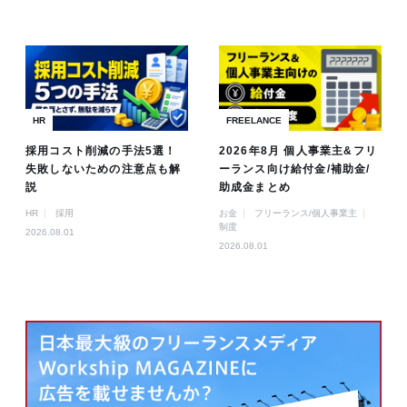
HR
FREELANCE
採用コスト削減の手法5選！
2026年8月 個人事業主&フリ
失敗しないための注意点も解
ーランス向け給付金/補助金/
説
助成金まとめ
HR
採用
お金
フリーランス/個人事業主
制度
2026.08.01
2026.08.01