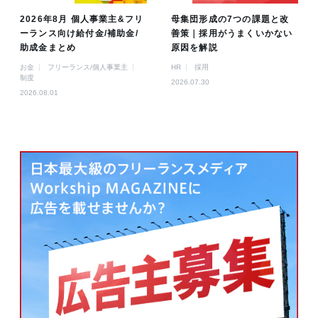
2026年8月 個人事業主&フリ
母集団形成の7つの課題と改
ーランス向け給付金/補助金/
善策｜採用がうまくいかない
助成金まとめ
原因を解説
お金
フリーランス/個人事業主
HR
採用
制度
2026.07.30
2026.08.01