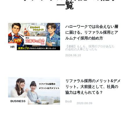
一覧
ハローワークでは出会えない層
に届ける。リファラル採用とア
ルムナイ採用の始め方
【連載】もしも、採用のプロがあなた
HR
の会社の人事になったら
2026.06.10
リファラル採用のメリット&デメ
リット。大前提として、社員の
協力は考えられてる？
BUSINESS
BtoB
2020.08.09