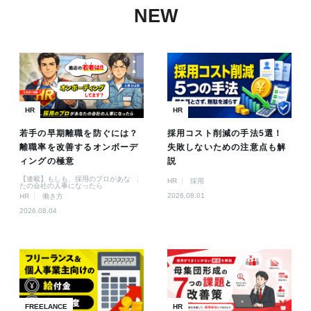
NEW
HR
HR
若手の早期離職を防ぐには？
採用コスト削減の手法5選！
離職率を改善するオンボーデ
失敗しないための注意点も解
ィングの極意
説
【連載】もしも、採用のプロがあな
HR
採用
たの会社の人事になったら
2026.08.01
HR
働き方
2026.08.04
FREELANCE
HR