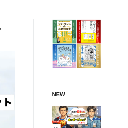
、
NEW
HR