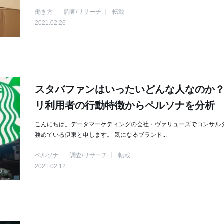
働き方
調査/リサーチ
転載
2021.02.26
スタバファンはいったいどんな人なのか
リ利用者の行動特徴からペルソナを分析
こんにちは。データマーケティングの会社・ヴァリューズでコンサル
務めている伊東と申します。 気になるブランド...
ペルソナ
調査/リサーチ
転載
2021.02.12