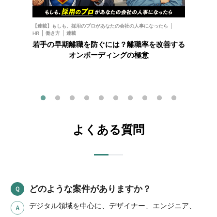
お金
フ
【連載】もしも、採用のプロがあなたの会社の人事になったら
HR
働き方
連載
202
若手の早期離職を防ぐには？離職率を改善する
オンボーディングの極意
よくある質問
どのような案件がありますか？
デジタル領域を中心に、デザイナー、エンジニア、