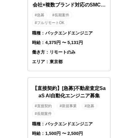
会社×複数ブランド対応のSMCエ
ンジニア
#急募
#長期案件
#フルリモートOK
職種
:
バックエンドエンジニア
時給
:
4,375円 〜 5,131円
働き方
:
リモートのみ
エリア
:
東京都
【直接契約】[急募]不動産査定Sa
aS AI自動化エンジニア募集
#直接契約
#新規事業
#急募
#長期案件
職種
:
バックエンドエンジニア
時給
:
1,500円 〜 2,500円