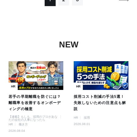
NEW
HR
HR
若手の早期離職を防ぐには？
採用コスト削減の手法5選！
離職率を改善するオンボーデ
失敗しないための注意点も解
ィングの極意
説
【連載】もしも、採用のプロがあな
HR
採用
たの会社の人事になったら
2026.08.01
HR
働き方
2026.08.04