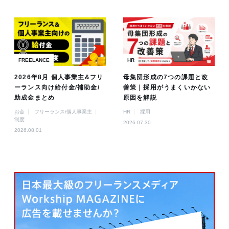
FREELANCE
HR
2026年8月 個人事業主&フリ
母集団形成の7つの課題と改
ーランス向け給付金/補助金/
善策｜採用がうまくいかない
助成金まとめ
原因を解説
お金
フリーランス/個人事業主
HR
採用
制度
2026.07.30
2026.08.01