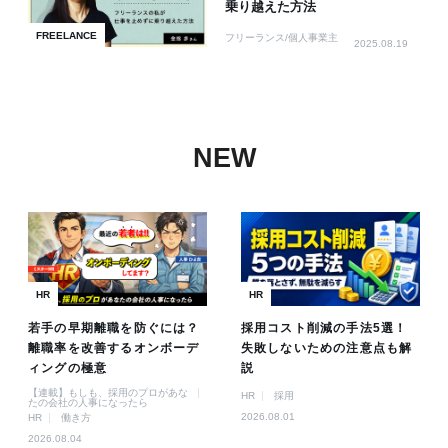
乗り越えた方法
FREELANCE
フリーランス/個人事業主
2025.08.19
NEW
HR
HR
若手の早期離職を防ぐには？
採用コスト削減の手法5選！
離職率を改善するオンボーデ
失敗しないための注意点も解
ィングの極意
説
【連載】もしも、採用のプロがあな
HR
採用
たの会社の人事になったら
2026.08.01
HR
働き方
2026.08.04