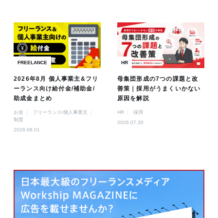
FREELANCE
HR
2026年8月 個人事業主&フリ
母集団形成の7つの課題と改
ーランス向け給付金/補助金/
善策｜採用がうまくいかない
助成金まとめ
原因を解説
お金
フリーランス/個人事業主
HR
採用
制度
2026.07.30
2026.08.01